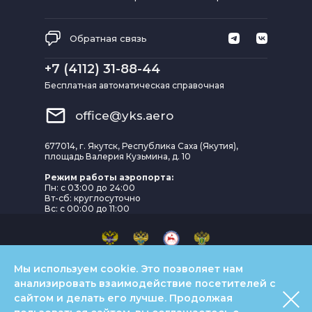
Обратная связь
+7 (4112) 31-88-44
Бесплатная автоматическая справочная
office@yks.aero
677014, г. Якутск, Республика Саха (Якутия),
площадь Валерия Кузьмина, д. 10
Режим работы аэропорта:
Пн: с 03:00 до 24:00
Вт-сб: круглосуточно
Вс: с 00:00 до 11:00
Мы используем cookie. Это позволяет нам
© АО "Аэропорт Якутск" 2022
анализировать взаимодействие посетителей с
Обратн
Политика конфиденциальности
сайтом и делать его лучше. Продолжая
связь
Зак