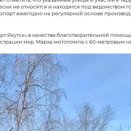
ет отметить, что указанные улицы и участки к те
ески не относятся и находятся под ведомством г
ропорт ежегодно на регулярной основе производ
рт Якутск» в качестве благотворительной помощ
трации мкр. Марха мотопомпа с 60-метровым н