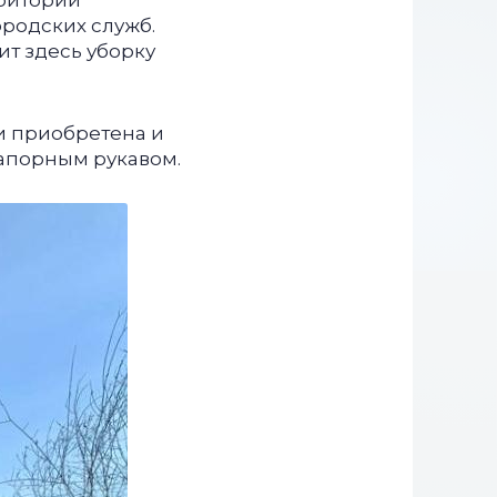
рритории
ородских служб.
ит здесь уборку
и приобретена и
апорным рукавом.