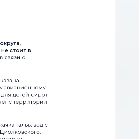
округа,
не стоит в
в связи с
оказана
му авиационному
 для детей-сирот
нег с территории
ачка талых вод с
 Циолковского,