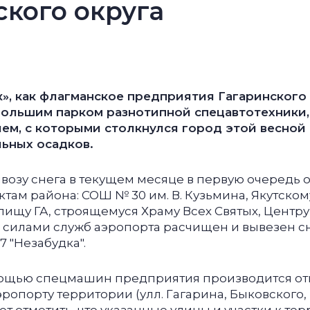
ского округа
», как флагманское предприятия Гагаринского 
ольшим парком разнотипной спецавтотехники, 
ем, с которыми столкнулся город этой весной 
ьных осадков.
ывозу снега в текущем месяце в первую очередь 
там района: СОШ № 30 им. В. Кузьмина, Якутско
лищу ГА, строящемуся Храму Всех Святых, Центру
е силами служб аэропорта расчищен и вывезен с
7 "Незабудка".
мощью спецмашин предприятия производится отк
ропорту территории (улл. Гагарина, Быковского,