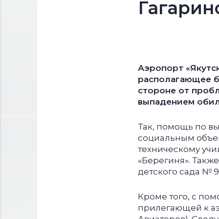
Гагарин
Аэропорт «Якутск
располагающее б
стороне от пробл
выпадением обил
Так, помощь по в
социальным объек
техническому учи
«Берегиня». Такж
детского сада № 9
Кроме того, с по
прилегающей к аэ