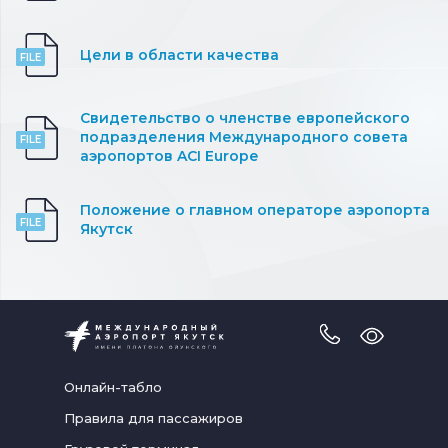
Цели в области качества
Свидетельство о членстве европейского
подразделения Международного совета
аэропортов ACI Europe
Положение о главном операторе аэропорта
Якутск
Версия
для
слабовидя
Онлайн-табло
Правила для пассажиров